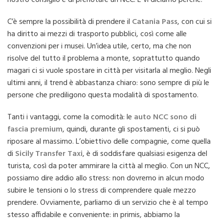
nostro consiglio è di prenotare un NCC. E vi diciamo perché.
C’è sempre la possibilità di prendere il
Catania Pass
, con cui si
ha diritto ai mezzi di trasporto pubblici, così come alle
convenzioni per i musei. Un’idea utile, certo, ma che non
risolve del tutto il problema a monte, soprattutto quando
magari ci si vuole spostare in città per visitarla al meglio. Negli
ultimi anni, il trend è abbastanza chiaro: sono sempre di più le
persone che prediligono questa modalità di spostamento.
Tanti i vantaggi, come la comodità: le
auto NCC sono di
fascia premium
, quindi, durante gli spostamenti, ci si può
riposare al massimo. L’obiettivo delle compagnie, come quella
di
Sicily Transfer Taxi
, è di soddisfare qualsiasi esigenza del
turista, così da poter ammirare la città al meglio. Con un NCC,
possiamo dire addio allo stress: non dovremo in alcun modo
subire le tensioni o lo stress di comprendere quale mezzo
prendere. Ovviamente, parliamo di un servizio che è al tempo
stesso affidabile e conveniente: in primis, abbiamo la