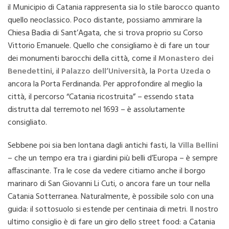
il Municipio di Catania rappresenta sia lo stile barocco quanto
quello neoclassico. Poco distante, possiamo ammirare la
Chiesa Badia di Sant’Agata, che si trova proprio su Corso
Vittorio Emanuele. Quello che consigliamo è di fare un tour
dei monumenti barocchi della città, come il
Monastero dei
Benedettini
, il
Palazzo dell’Università
, la
Porta Uzeda
o
ancora la Porta Ferdinanda. Per approfondire al meglio la
città, il percorso “Catania ricostruita” – essendo stata
distrutta dal terremoto nel 1693 – è assolutamente
consigliato.
Sebbene poi sia ben lontana dagli antichi fasti, la
Villa Bellini
– che un tempo era tra i giardini più belli d’Europa – è sempre
affascinante. Tra le cose da vedere citiamo anche il borgo
marinaro di San Giovanni Li Cuti, o ancora fare un tour nella
Catania Sotterranea. Naturalmente, è possibile solo con una
guida: il sottosuolo si estende per centinaia di metri. Il nostro
ultimo consiglio è di fare un giro dello street food: a Catania