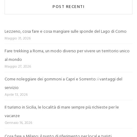
POST RECENTI
Lezzeno, cosa fare e cosa mangiare sulle sponde del Lago di Como
Maggio 31, 2026
Fare trekking a Roma, un modo diverso per vivere un territorio unico
al mondo
Maggio 27, 2026
Come noleggiare dei gommoni a Capri e Sorrento: i vantaggi del
servizio
Aprile 13, 2026
Il turismo in Sicilia, le località di mare sempre più richieste per le
vacanze
Gennaio 16, 2026
Cosa fare a Milano: il punto di riferimento per local e turisti