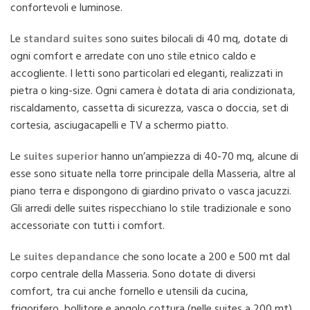
confortevoli e luminose.
Le
standard suites
sono suites bilocali di 40 mq, dotate di
ogni comfort e arredate con uno stile etnico caldo e
accogliente. I letti sono particolari ed eleganti, realizzati in
pietra o king-size. Ogni camera è dotata di aria condizionata,
riscaldamento, cassetta di sicurezza, vasca o doccia, set di
cortesia, asciugacapelli e TV a schermo piatto.
Le
suites superior
hanno un’ampiezza di 40-70 mq, alcune di
esse sono situate nella torre principale della Masseria, altre al
piano terra e dispongono di giardino privato o vasca jacuzzi.
Gli arredi delle suites rispecchiano lo stile tradizionale e sono
accessoriate con tutti i comfort.
Le
suites depandance
che sono locate a 200 e 500 mt dal
corpo centrale della Masseria. Sono dotate di diversi
comfort, tra cui anche fornello e utensili da cucina,
frigorifero, bollitore e angolo cottura (nelle suites a 200 mt),