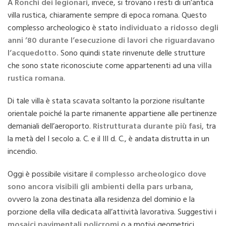
A
Ronchi dei legionari
, invece, si trovano i resti di un’antica
villa rustica, chiaramente sempre di epoca romana. Questo
complesso archeologico è stato
individuato a ridosso degli
anni ’80 durante l’esecuzione di lavori che riguardavano
l’acquedotto.
Sono quindi state rinvenute delle strutture
che sono state riconosciute come appartenenti ad una
villa
rustica romana
.
Di tale villa è stata scavata soltanto la porzione risultante
orientale poiché la parte rimanente appartiene alle pertinenze
demaniali dell’aeroporto.
Ristrutturata durante più fasi
, tra
la metà del I secolo a. C. e il III d. C., è andata distrutta in un
incendio.
Oggi è possibile visitare il
complesso archeologico dove
sono ancora visibili gli ambienti della pars urbana
,
ovvero la zona destinata alla residenza del dominio e la
porzione della villa dedicata all’attività lavorativa. Suggestivi i
mosaici pavimentali policromi
o a motivi geometrici