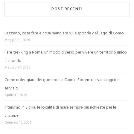
POST RECENTI
Lezzeno, cosa fare e cosa mangiare sulle sponde del Lago di Como
Maggio 31, 2026
Fare trekking a Roma, un modo diverso per vivere un territorio unico
al mondo
Maggio 27, 2026
Come noleggiare dei gommoni a Capri e Sorrento: i vantaggi del
servizio
Aprile 13, 2026
Il turismo in Sicilia, le località di mare sempre più richieste per le
vacanze
Gennaio 16, 2026