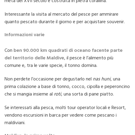
metà del XVII secolo e costruita in pietra corallina.
Interessante la visita al mercato del pesce per ammirare
quanto pescato durante il giorno e per acquistare souvenir.
Informazioni varie
Con
ben 90.000 km quadrati di oceano facente parte
del territorio delle Maldive
, il pesce è l’alimento più
comune e, tra le varie specie, il tonno domina.
Non perdete l’occasione per degustarlo nel
nas huni
, una
prima colazione a base di tonno, cocco, cipolla e peperoncino
che si mangia insieme al
roti
, una sorta di pane piatto.
Se interessati alla pesca, molti tour operator locali e Resort,
vendono escursioni in barca per vedere come pescano i
maldiviani.