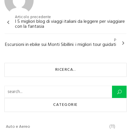
Navigazione
Articolo precedente
I 5 migliori blog di viaggi italiani da leggere per viaggiare
articoli
con la fantasia
P
Escursioni in ebike sui Monti Sibillini: i migliori tour guidati
RICERCA..
Ricerca per:
CATEGORIE
(11)
Auto e Aereo