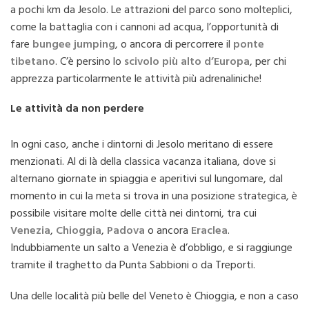
a pochi km da Jesolo. Le attrazioni del parco sono molteplici,
come la battaglia con i cannoni ad acqua, l’opportunità di
fare
bungee jumping
, o ancora di percorrere il
ponte
tibetano
. C’è persino lo
scivolo più alto d’Europa
, per chi
apprezza particolarmente le attività più adrenaliniche!
Le attività da non perdere
In ogni caso, anche i dintorni di Jesolo meritano di essere
menzionati. Al di là della classica vacanza italiana, dove si
alternano giornate in spiaggia e aperitivi sul lungomare, dal
momento in cui la meta si trova in una posizione strategica, è
possibile visitare molte delle città nei dintorni, tra cui
Venezia
,
Chioggia
,
Padova
o ancora
Eraclea
.
Indubbiamente un salto a Venezia è d’obbligo, e si raggiunge
tramite il traghetto da Punta Sabbioni o da Treporti.
Una delle località più belle del Veneto è Chioggia, e non a caso