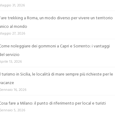
Maggio 31, 2026
Fare trekking a Roma, un modo diverso per vivere un territorio
unico al mondo
Maggio 27, 2026
Come noleggiare dei gommoni a Capri e Sorrento: i vantaggi
del servizio
Aprile 13, 2026
Il turismo in Sicilia, le località di mare sempre più richieste per le
vacanze
Gennaio 16, 2026
Cosa fare a Milano: il punto di riferimento per local e turisti
Gennaio 5, 2026