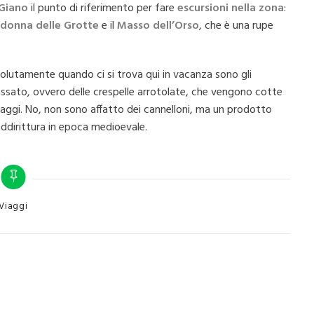
Giano
il punto di riferimento per fare
escursioni nella
zona
:
donna delle Grotte
e il
Masso dell’Orso
, che è una rupe
solutamente quando ci si trova qui in vacanza sono gli
 passato, ovvero delle crespelle arrotolate, che vengono cotte
aggi. No, non sono affatto dei cannelloni, ma un prodotto
e addirittura in epoca medioevale.
tegories
Viaggi