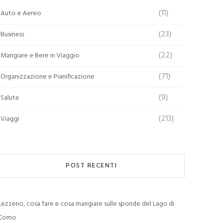
(11)
Auto e Aereo
(23)
Business
(22)
Mangiare e Bere in Viaggio
(71)
Organizzazione e Pianificazione
(9)
Salute
(213)
Viaggi
POST RECENTI
Lezzeno, cosa fare e cosa mangiare sulle sponde del Lago di
Como