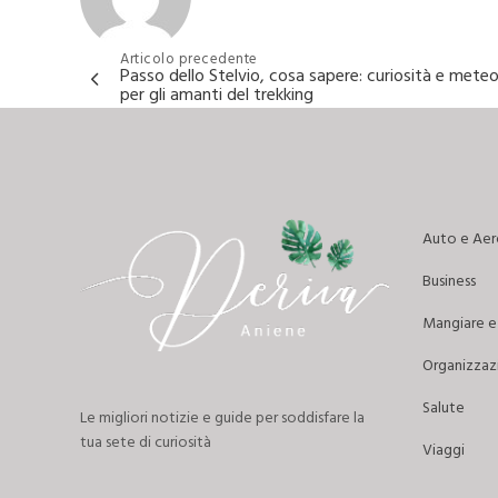
Navigazione
Articolo precedente
Passo dello Stelvio, cosa sapere: curiosità e meteo
per gli amanti del trekking
articoli
Auto e Ae
Business
Mangiare e 
Organizzazi
Salute
Le migliori notizie e guide per soddisfare la
tua sete di curiosità
Viaggi