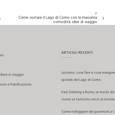
P
,
Come visitare il Lago di Como con la massima
comodità: idee di viaggio
ARTICOLI RECENTI
reo
Lezzeno, cosa fare e cosa mangiare
Bere in Viaggio
sponde del Lago di Como
one e Pianificazione
Fare trekking a Roma, un modo div
vivere un territorio unico al mondo
Come noleggiare dei gommoni a Ca