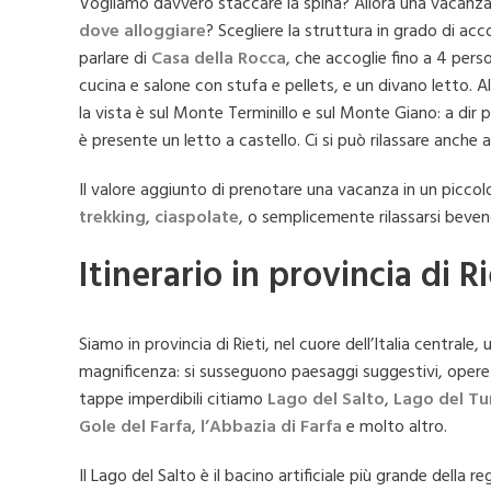
Vogliamo davvero staccare la spina? Allora una vacanza
dove alloggiare
? Scegliere la struttura in grado di a
parlare di
Casa della Rocca
, che accoglie fino a 4 perso
cucina e salone con stufa e pellets, e un divano letto. A
la vista è sul Monte Terminillo e sul Monte Giano: a dir
è presente un letto a castello. Ci si può rilassare anche a
Il valore aggiunto di prenotare una vacanza in un piccol
trekking
,
ciaspolate
, o semplicemente rilassarsi beven
Itinerario in provincia di Ri
Siamo in provincia di Rieti, nel cuore dell’Italia centrale, 
magnificenza: si susseguono paesaggi suggestivi, opere d
tappe imperdibili citiamo
Lago del Salto
,
Lago del Tu
Gole del Farfa
,
l’Abbazia di
Farfa
e molto altro.
Il Lago del Salto è il bacino artificiale più grande dell