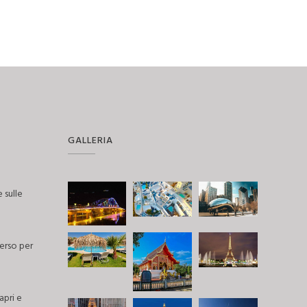
GALLERIA
 sulle
erso per
pri e