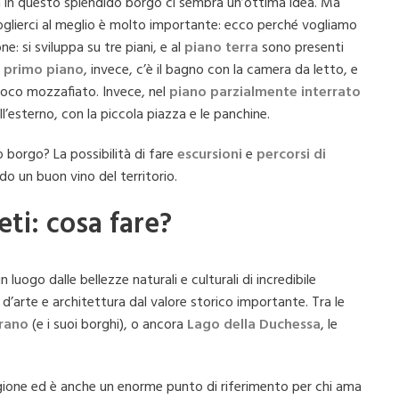
 in questo splendido borgo ci sembra un’ottima idea. Ma
ccoglierci al meglio è molto importante: ecco perché vogliamo
ne: si sviluppa su tre piani, e al
piano terra
sono presenti
l
primo piano
, invece, c’è il bagno con la camera da letto, e
 poco mozzafiato. Invece, nel
piano parzialmente interrato
ll’esterno, con la piccola piazza e le panchine.
o borgo? La possibilità di fare
escursioni
e
percorsi di
do un buon vino del territorio.
eti: cosa fare?
un luogo dalle bellezze naturali e culturali di incredibile
’arte e architettura dal valore storico importante. Tra le
rano
(e i suoi borghi), o ancora
Lago della Duchessa
, le
a regione ed è anche un enorme punto di riferimento per chi ama