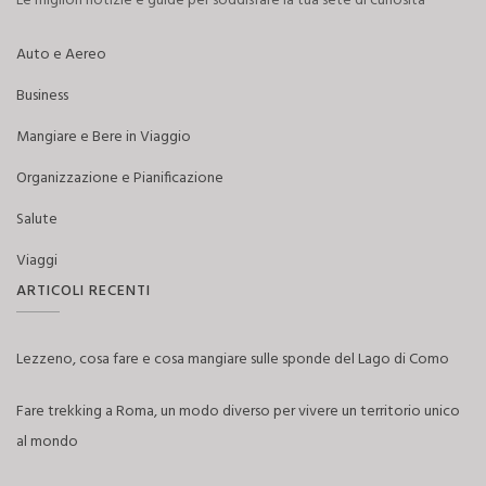
Le migliori notizie e guide per soddisfare la tua sete di curiosità
Auto e Aereo
Business
Mangiare e Bere in Viaggio
Organizzazione e Pianificazione
Salute
Viaggi
ARTICOLI RECENTI
Lezzeno, cosa fare e cosa mangiare sulle sponde del Lago di Como
Fare trekking a Roma, un modo diverso per vivere un territorio unico
al mondo