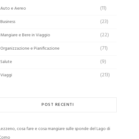
(11)
Auto e Aereo
(23)
Business
(22)
Mangiare e Bere in Viaggio
(71)
Organizzazione e Pianificazione
(9)
Salute
(213)
Viaggi
POST RECENTI
Lezzeno, cosa fare e cosa mangiare sulle sponde del Lago di
Como