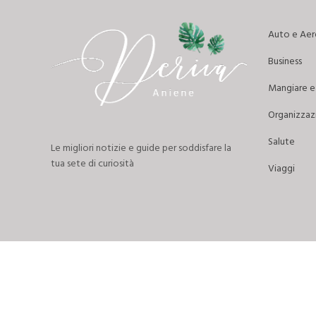
Auto e Ae
Business
Mangiare e 
Organizzazi
Salute
Le migliori notizie e guide per soddisfare la
tua sete di curiosità
Viaggi