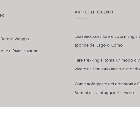
ARTICOLI RECENTI
reo
Lezzeno, cosa fare e cosa mangiare
Bere in Viaggio
sponde del Lago di Como
one e Pianificazione
Fare trekking a Roma, un modo div
vivere un territorio unico al mondo
Come noleggiare dei gommoni a Ca
Sorrento: i vantaggi del servizio