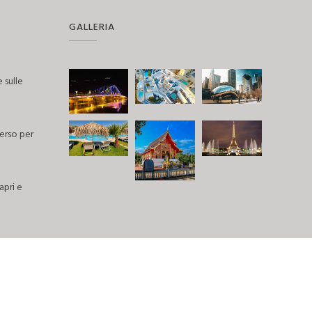
GALLERIA
 sulle
erso per
pri e